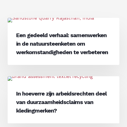
Een
Natuursteen
gedeeld
Een gedeeld verhaal: samenwerken
verhaal:
in de natuursteenketen om
samenwerken
in
werkomstandigheden te verbeteren
de
natuursteenketen
om
In
werkomstandigheden
Kleding
hoeverre
te
In hoeverre zijn arbeidsrechten deel
zijn
verbeteren
van duurzaamheidsclaims van
arbeidsrechten
deel
kledingmerken?
van
duurzaamheidsclaims