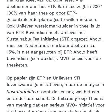
marktaandeel van ca. 65% heeft – is
deelnemer aan het ETP. Sara Lee zegt in 2007
100% van haar thee op door ETP-
gecontroleerde plantages te willen inkopen.
Ook Unilever, wereldmarktleider in thee, is lid
van ETP. Bovendien heeft Unilever het
Sustainable Tea Initiative (STI) opgezet. Ahold,
met een Nederlands marktaandeel van ca.
15%, is niet aangesloten bij ETP. Ahold heeft
bovendien geen duidelijk MVO-beleid voor de
theeketen.
Op papier zijn ETP en Unilever’s STI
lovenswaardige initiatieven, maar de analyse in
Sustainabilitea
toont dat er nog wel het een
en ander aan schort. De Initiatiefgroep Thee is
van mening dat een serieus MVO-initiatief voor
de theesector geen kans van slagen heeft als