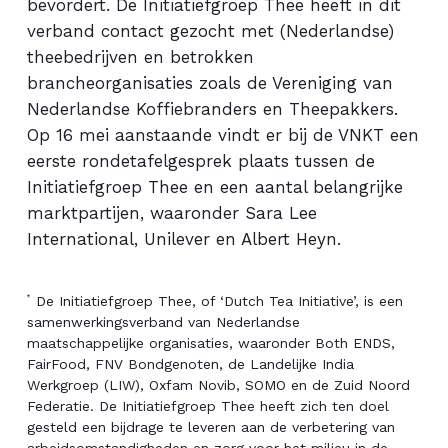
bevordert. De Initiatiefgroep Thee heeft in dit
verband contact gezocht met (Nederlandse)
theebedrijven en betrokken
brancheorganisaties zoals de Vereniging van
Nederlandse Koffiebranders en Theepakkers.
Op 16 mei aanstaande vindt er bij de VNKT een
eerste rondetafelgesprek plaats tussen de
Initiatiefgroep Thee en een aantal belangrijke
marktpartijen, waaronder Sara Lee
International, Unilever en Albert Heyn.
De Initiatiefgroep Thee, of ‘Dutch Tea Initiative’, is een
*
samenwerkingsverband van Nederlandse
maatschappelijke organisaties, waaronder Both ENDS,
FairFood, FNV Bondgenoten, de Landelijke India
Werkgroep (LIW), Oxfam Novib, SOMO en de Zuid Noord
Federatie. De Initiatiefgroep Thee heeft zich ten doel
gesteld een bijdrage te leveren aan de verbetering van
arbeidsomstandigheden en zorg voor het milieu in de