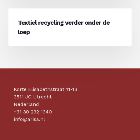
van
Textiel
kledingmerken?
Kleding
recycling
Textiel recycling verder onder de
verder
loep
onder
de
loep
Korte Elisabethstraat 11-13
3511 JG Utrecht
Nederland
+31 30 232 1340
info@arisa.nl