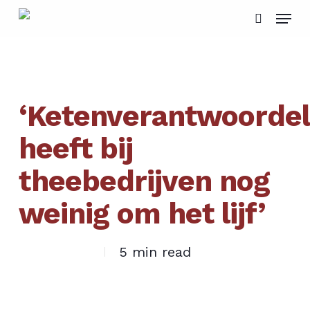
Skip
Menu
to
search
main
content
‘Ketenverantwoordel
heeft bij
theebedrijven nog
weinig om het lijf’
5 min read