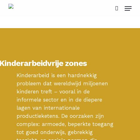
Skip
Menu
to
search
main
content
Kinderarbeidvrije zones
Kinderarbeid is een hardnekkig
probleem dat wereldwijd miljoenen
kinderen treft – vooral in de
informele sector en in de diepere
lagen van internationale
productieketens. De oorzaken zijn
complex: armoede, beperkte toegang
tot goed onderwijs, gebrekkig