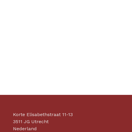
Discriminatie
Korte Elisabethstraat 11-13
3511 JG Utrecht
Nederland