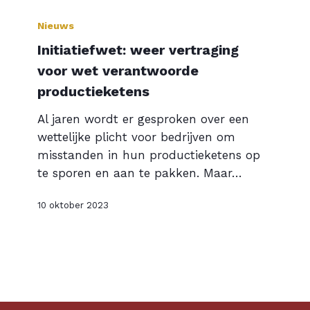
Initiatiefwet:
weer
Nieuws
vertraging
Initiatiefwet: weer vertraging
voor
voor wet verantwoorde
wet
productieketens
verantwoorde
productieketens
Al jaren wordt er gesproken over een
wettelijke plicht voor bedrijven om
misstanden in hun productieketens op
te sporen en aan te pakken. Maar…
10 oktober 2023