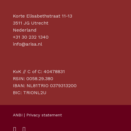
Korte Elisabethstraat 11-13
3511 JG Utrecht
Nederland
+31 30 232 1340
info@arisa.nl
KvK // C of C: 40478831
RSIN: 0058.29.380
IBAN: NL81TRIO 0379313200
BIC: TRIONL2U
ANBI
|
Privacy statement
twitter
linkedin