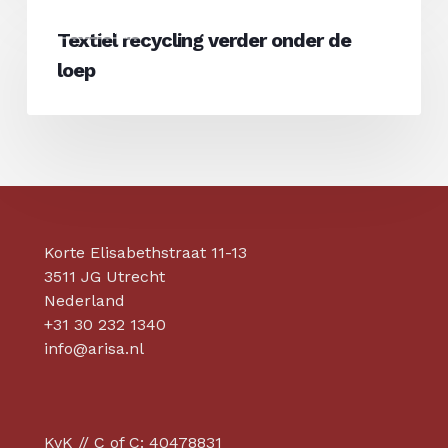
Textiel
kledingmerken?
Kleding
recycling
Textiel recycling verder onder de
verder
loep
onder
de
loep
Korte Elisabethstraat 11-13
3511 JG Utrecht
Nederland
+31 30 232 1340
info@arisa.nl
KvK // C of C: 40478831