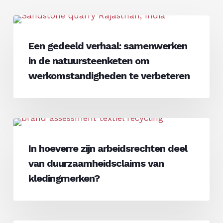
Een
Natuursteen
gedeeld
Een gedeeld verhaal: samenwerken
verhaal:
in de natuursteenketen om
samenwerken
in
werkomstandigheden te verbeteren
de
natuursteenketen
om
In
werkomstandigheden
Kleding
hoeverre
te
In hoeverre zijn arbeidsrechten deel
zijn
verbeteren
van duurzaamheidsclaims van
arbeidsrechten
deel
kledingmerken?
van
duurzaamheidsclaims
van