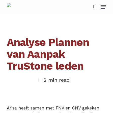
Skip
Menu
to
search
main
content
Analyse Plannen
van Aanpak
TruStone leden
2 min read
Arisa heeft samen met FNV en CNV gekeken