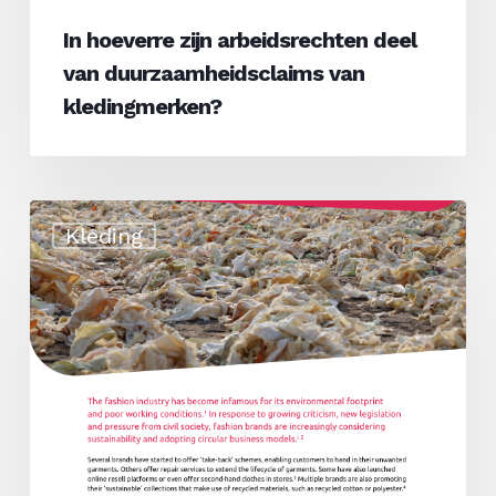
In hoeverre zijn arbeidsrechten deel
van duurzaamheidsclaims van
kledingmerken?
Textiel
Kleding
recycling
verder
onder
de
loep