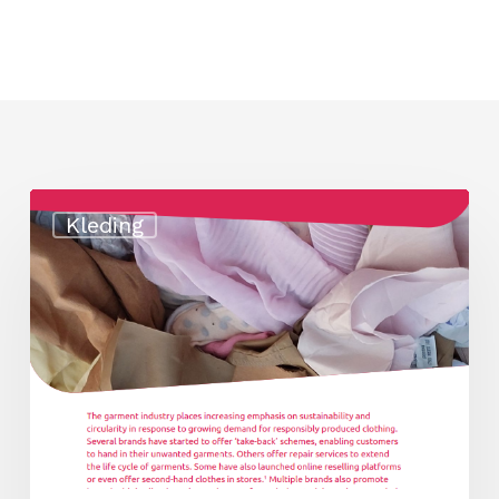
In
Kleding
hoeverre
zijn
arbeidsrechten
deel
van
duurzaamheidsclaims
van
kledingmerken?