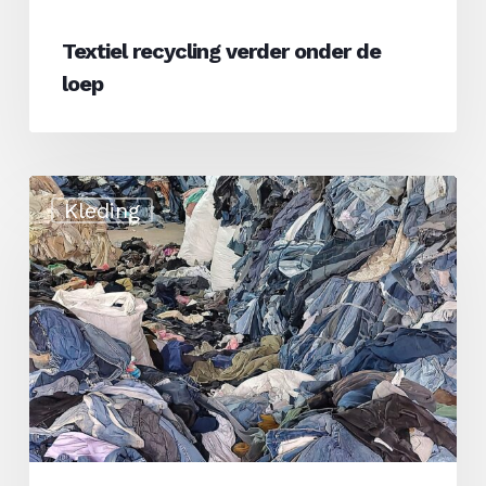
Textiel recycling verder onder de
loep
Hoe
Kleding
verantwoord
is
gerecycled
textiel
eigenlijk?