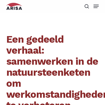
Skip
Menu
to
search
Close
main
Menu
content
Een gedeeld
verhaal:
samenwerken in de
natuursteenketen
om
werkomstandighede