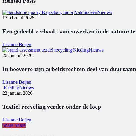
Related Posts
Een
Natuursteen
Nieuws
gedeeld
17 februari 2026
verhaal:
samenwerke
Een gedeeld verhaal: samenwerken in de natuurst
in
de
Lisanne Beijen
natuursteenk
In
Kleding
Nieuws
om
hoeverre
26 januari 2026
werkomstan
zijn
te
arbeidsrechten
verbeteren
In hoeverre zijn arbeidsrechten deel van duurzaa
deel
van
Lisanne Beijen
duurzaamheidscl
Textiel
Kleding
Nieuws
van
recycling
22 januari 2026
kledingmerken?
verder
onder
Textiel recycling verder onder de loep
de
loep
Lisanne Beijen
Share
Share
Share