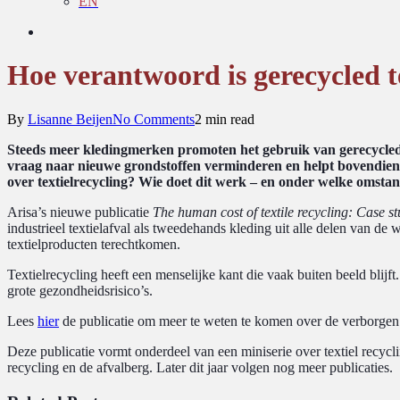
EN
search
Hoe verantwoord is gerecycled te
By
Lisanne Beijen
No Comments
2 min read
Steeds meer kledingmerken promoten het gebruik van gerecycled 
vraag naar nieuwe grondstoffen verminderen en helpt bovendien 
over textielrecycling? Wie doet dit werk – en onder welke omst
Arisa’s nieuwe publicatie
The human cost of textile recycling: Case s
industrieel textielafval als tweedehands kleding uit alle delen van 
textielproducten terechtkomen.
Textielrecycling heeft een menselijke kant die vaak buiten beeld blij
grote gezondheidsrisico’s.
Lees
hier
de publicatie om meer te weten te komen over de verborgen 
Deze publicatie vormt onderdeel van een miniserie over textiel recycl
recycling en de afvalberg.
Later dit jaar volgen nog meer publicaties.