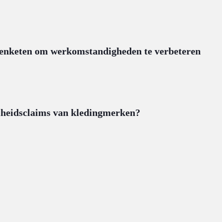
n
eenketen om werkomstandigheden te verbeteren
eten
digheden
mheidsclaims van kledingmerken?
aims