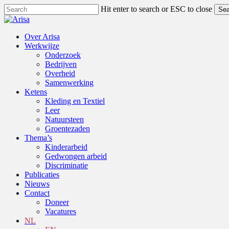
Skip
Hit enter to search or ESC to close
Sea
to
Close
main
Search
content
search
Menu
Over Arisa
Werkwijze
Onderzoek
Bedrijven
Overheid
Samenwerking
Ketens
Kleding en Textiel
Leer
Natuursteen
Groentezaden
Thema’s
Kinderarbeid
Gedwongen arbeid
Discriminatie
Publicaties
Nieuws
Contact
Doneer
Vacatures
NL