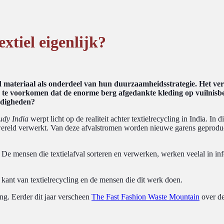
xtiel eigenlijk?
materiaal als onderdeel van hun duurzaamheidsstrategie. Het verw
te voorkomen dat de enorme berg afgedankte kleding op vuilnisbe
andigheden?
tudy India
werpt licht op de realiteit achter textielrecycling in India. In
de wereld verwerkt. Van deze afvalstromen worden nieuwe garens geprod
ft. De mensen die textielafval sorteren en verwerken, werken veelal in 
kant van textielrecycling en de mensen die dit werk doen.
ing. Eerder dit jaar verscheen
The Fast Fashion Waste Mountain
over de