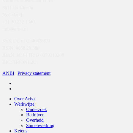
Korte Elisabethstraat 11-13
3511 JG Utrecht
Nederland
+31 30 232 1340
info@arisa.nl
KvK // C of C: 40478831
RSIN: 0058.29.380
IBAN: NL81TRIO 0379313200
BIC: TRIONL2U
ANBI
|
Privacy statement
twitter
linkedin
Close
Over Arisa
Menu
Werkwijze
Onderzoek
Bedrijven
Overheid
Samenwerking
Ketens